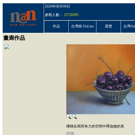
2026年08月09日
參觀人數：
23728395
作品
台灣画 OnLine
展覽
台灣ArtP
畫廊作品
櫻桃在簡而有力的空間中釋放她的美
靜物