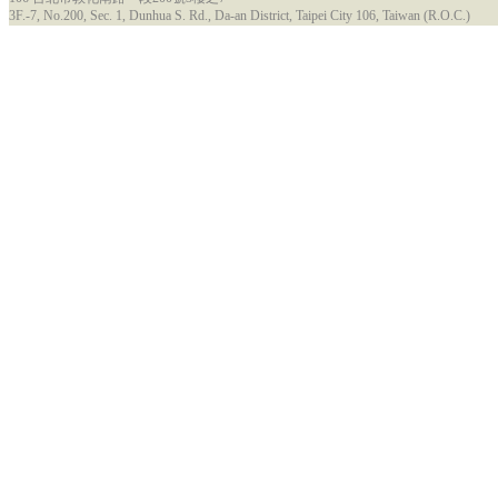
3F.-7, No.200, Sec. 1, Dunhua S. Rd., Da-an District, Taipei City 106, Taiwan (R.O.C.)