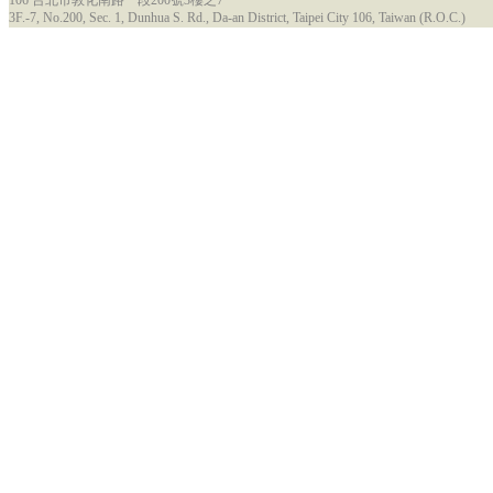
106 台北市敦化南路一段200號3樓之7
3F.-7, No.200, Sec. 1, Dunhua S. Rd., Da-an District, Taipei City 106, Taiwan (R.O.C.)