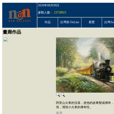
2026年08月09日
參觀人數：
23728923
作品
台灣画 OnLine
展覽
台灣ArtP
畫廊作品
阿里山火車的沒落，使他的故事變成傳奇，
境，增加小火車的傳奇性。
風景