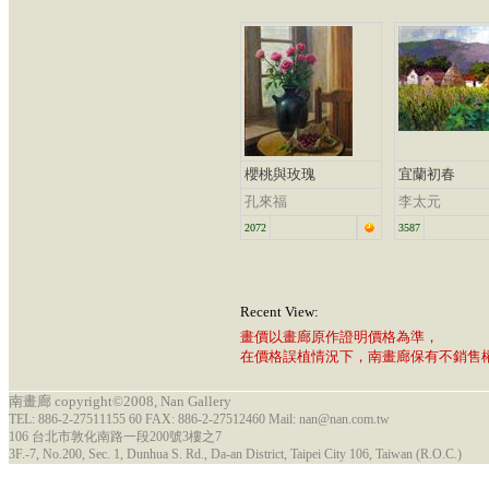
櫻桃與玫瑰
宜蘭初春
孔來福
李太元
2072
3587
Recent View:
畫價以畫廊原作證明價格為準，
在價格誤植情況下，南畫廊保有不銷售
南畫廊 copyright©2008, Nan Gallery
TEL: 886-2-27511155 60 FAX: 886-2-27512460 Mail: nan@nan.com.tw
106 台北市敦化南路一段200號3樓之7
3F.-7, No.200, Sec. 1, Dunhua S. Rd., Da-an District, Taipei City 106, Taiwan (R.O.C.)