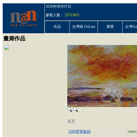
2026年08月07日
參觀人數：
23715621
作品
台灣画 OnLine
展覽
台灣ArtP
畫廊作品
風景
2009零號集錦
2009/0