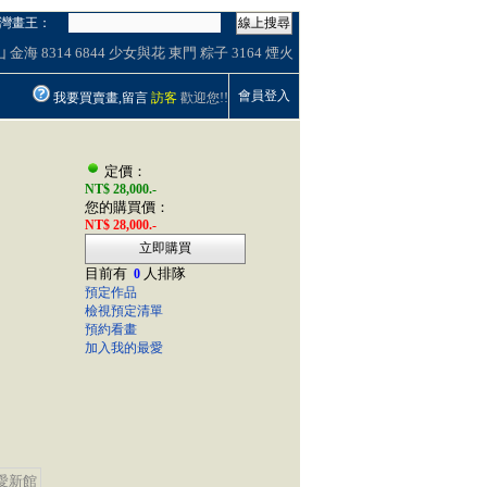
灣畫王：
線上搜尋
山
金海
8314
6844
少女與花
東門
粽子
3164
煙火
會員登入
我要買賣畫,留言
訪客
歡迎您!!
定價：
NT$ 28,000.-
您的購買價：
NT$ 28,000.-
立即購買
目前有
人排隊
0
預定作品
檢視預定清單
預約看畫
加入我的最愛
愛新館