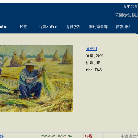
一百年來台
荷園春色
橫
Line
展覽
台灣ArtPrice
會員服務
關於南畫廊
舊版網站
黃東明
選草
,
2002
油畫
,
4F
idno:
5346
-
集錦
聯展
南畫廊仁
2009/01/03
2009/01/18