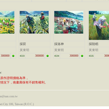
採菸
採洛神
採陸稻
黃東明
黃東明
黃東明
300000
300000
300000
300
4533
4534
4535
w:
廊原作證明價格為準，
植情況下，南畫廊保有不銷售權利。
nan@nan.com.tw
pei City 106, Taiwan (R.O.C.)