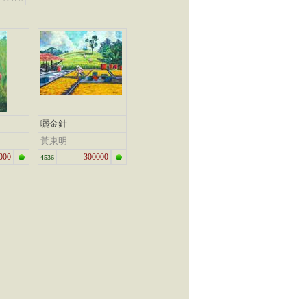
曬金針
黃東明
000
300000
4536