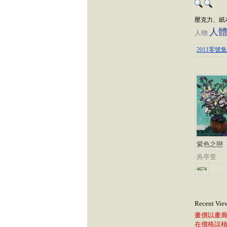
壓克力、紙
人
人物
2011零號
紫色之戀
吳亭萱
4674
Recent Vie
畫價以畫
在價格誤