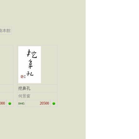
南本館
挖鼻孔
何景窗
000
20500
8445