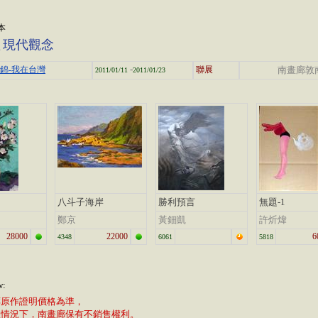
本
體
現代觀念
-
集錦-我在台灣
聯展
南畫廊敦
2011/01/11
2011/01/23
八斗子海岸
勝利預言
無題-1
鄭京
黃鈿凱
許炘煒
28000
22000
6
4348
6061
5818
w:
廊原作證明價格為準，
植情況下，南畫廊保有不銷售權利。