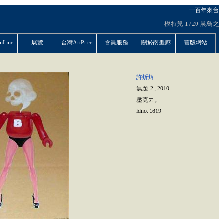
一百年來台
模特兒
1720
晨鳥之
Line
展覽
台灣ArtPrice
會員服務
關於南畫廊
舊版網站
許炘煒
無題-2
,
2010
壓克力
,
idno:
5819