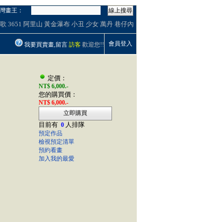
灣畫王：
線上搜尋
歌
3651
阿里山
黃金瀑布
小丑
少女
萬丹
巷仔內
會員登入
我要買賣畫,留言
訪客
歡迎您!!
定價：
NT$ 6,000.-
您的購買價：
NT$ 6,000.-
立即購買
目前有
人排隊
0
預定作品
檢視預定清單
預約看畫
加入我的最愛