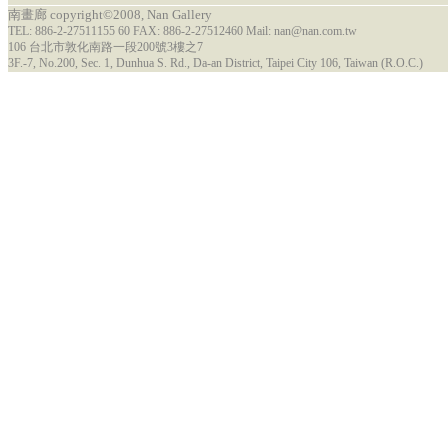
南畫廊 copyright©2008, Nan Gallery
TEL: 886-2-27511155 60 FAX: 886-2-27512460 Mail: nan@nan.com.tw
106 台北市敦化南路一段200號3樓之7
3F.-7, No.200, Sec. 1, Dunhua S. Rd., Da-an District, Taipei City 106, Taiwan (R.O.C.)