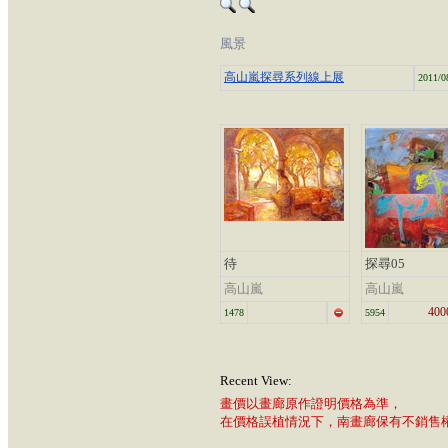
風景
高山嵐探尋系列線上展
2011/0
待
探尋05
高山嵐
高山嵐
400
1478
5954
Recent View:
畫價以畫廊原作證明價格為準，
在價格誤植情況下，南畫廊保有不銷售