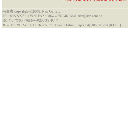
南畫廊 copyright©2008, Nan Gallery
TEL: 886-2-27511155 60 FAX: 886-2-27512460 Mail: nan@nan.com.tw
106 台北市敦化南路一段200號3樓之7
3F.-7, No.200, Sec. 1, Dunhua S. Rd., Da-an District, Taipei City 106, Taiwan (R.O.C.)