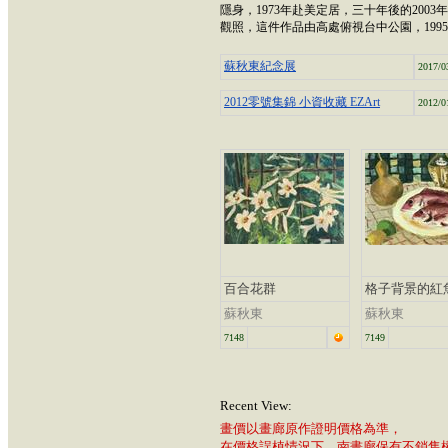
隱身，1973年赴美定居，三十年後的20
觀照，這件作品由高處俯視台中公園，19
蘇秋東紀念展
2017/0
2012零號集錦 小資收藏 EZArt
2012/0
百合花群
格子背景的紅
蘇秋東
蘇秋東
7148
7149
Recent View:
畫價以畫廊原作證明價格為準，
在價格誤植情況下，南畫廊保有不銷售