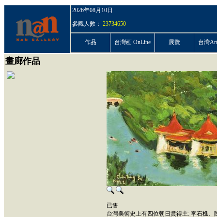
2026年08月10日
參觀人數：
23734650
作品
台灣画 OnLine
展覽
台灣ArtP
畫廊作品
已售
台灣美術史上有四位朝日賞得主: 李石樵