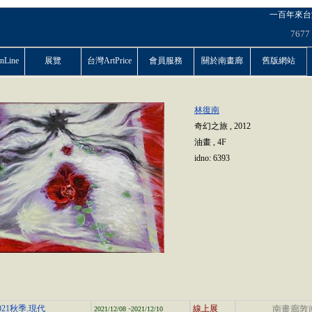
一百年來台
7677
Line
展覽
台灣ArtPrice
會員服務
關於南畫廊
舊版網站
林復南
奇幻之旅
,
2012
油畫
,
4F
idno:
6393
-
021秋季.現代
線上展
南畫廊敦
2021/12/08
2021/12/10