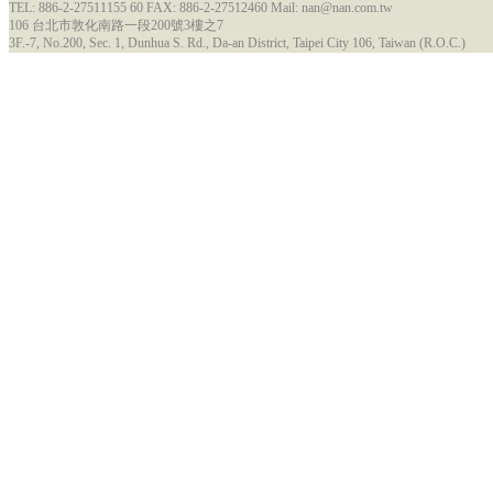
TEL: 886-2-27511155 60 FAX: 886-2-27512460 Mail: nan@nan.com.tw
106 台北市敦化南路一段200號3樓之7
3F.-7, No.200, Sec. 1, Dunhua S. Rd., Da-an District, Taipei City 106, Taiwan (R.O.C.)