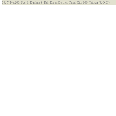
3F.-7, No.200, Sec. 1, Dunhua S. Rd., Da-an District, Taipei City 106, Taiwan (R.O.C.)