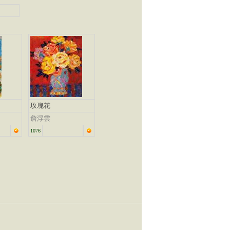
玫瑰花
詹浮雲
1076