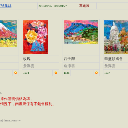
-
9零號集錦
專題展
2019/01/05
2019/01/27
玫瑰
西子灣
華盛頓國會
詹浮雲
詹浮雲
詹浮雲
1534
1536
1537
w:
廊原作證明價格為準，
植情況下，南畫廊保有不銷售權利。
nan@nan.com.tw