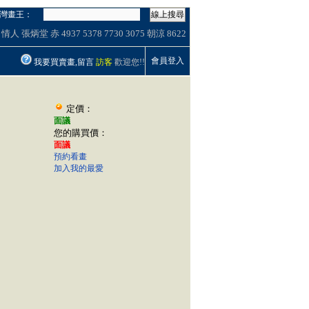
灣畫王：
線上搜尋
情人
張炳堂 赤
4937
5378
7730
3075
朝涼
8622
會員登入
我要買賣畫,留言
訪客
歡迎您!!
定價：
面議
您的購買價：
面議
預約看畫
加入我的最愛