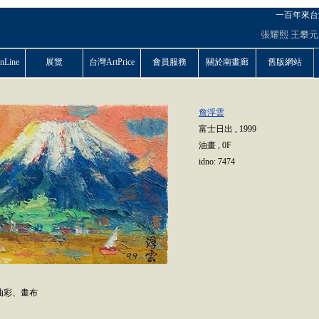
一百年來台
張耀熙
王攀元
Line
展覽
台灣ArtPrice
會員服務
關於南畫廊
舊版網站
詹浮雲
富士日出
,
1999
油畫
,
0F
idno:
7474
m 油彩、畫布