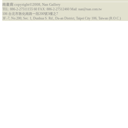
南畫廊 copyright©2008, Nan Gallery
TEL: 886-2-27511155 60 FAX: 886-2-27512460 Mail: nan@nan.com.tw
106 台北市敦化南路一段200號3樓之7
3F.-7, No.200, Sec. 1, Dunhua S. Rd., Da-an District, Taipei City 106, Taiwan (R.O.C.)