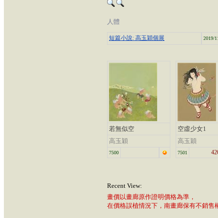
人體
短篇小說: 高玉穎個展
2019/1
若無似空
空虛少女1
高玉穎
高玉穎
42
7500
7501
Recent View:
畫價以畫廊原作證明價格為準，
在價格誤植情況下，南畫廊保有不銷售