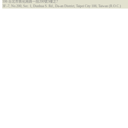
106 台北市敦化南路一段200號3樓之7
3F.-7, No.200, Sec. 1, Dunhua S. Rd., Da-an District, Taipei City 106, Taiwan (R.O.C.)