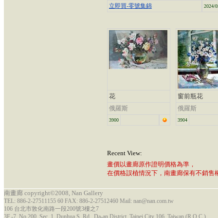
立即買-零號集錦
2024/0
花
窗前瓶花
俄羅斯
俄羅斯
3900
3904
Recent View:
畫價以畫廊原作證明價格為準，
在價格誤植情況下，南畫廊保有不銷售
南畫廊 copyright©2008, Nan Gallery
TEL: 886-2-27511155 60 FAX: 886-2-27512460 Mail: nan@nan.com.tw
106 台北市敦化南路一段200號3樓之7
3F.-7, No.200, Sec. 1, Dunhua S. Rd., Da-an District, Taipei City 106, Taiwan (R.O.C.)