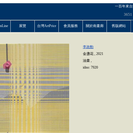
一百年來台
3651
Line
展覽
台灣ArtPrice
會員服務
關於南畫廊
舊版網站
李政勳
金盞花
,
2021
油畫
,
idno:
7920