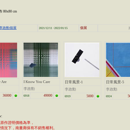
80x80 cm
-
李政勳個展
個展
2021/12/11
2022/01/15
 Are
I Know You Care
日常風景-1
日常風景-5
李政勳
李政勳
李政勳
36000
49000
6918
5000
5
6919
6924
w:
廊原作證明價格為準，
植情況下，南畫廊保有不銷售權利。