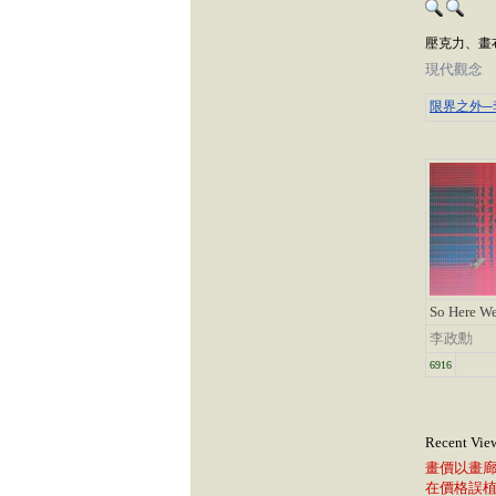
壓克力、畫布 
現代觀念
限界之外─
So Here We
李政勳
6916
Recent Vie
畫價以畫
在價格誤