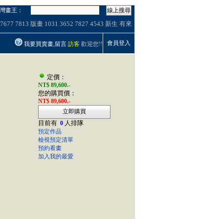
灣畫王：
線上搜尋
7677
7813
版畫
1031
3652
7827
4543
新生
有來
會員登入
我要買賣畫,留言
訪客
歡迎您!!
定價：
NT$ 89,600.-
您的購買價：
NT$ 89,600.-
立即購買
目前有
人排隊
0
預定作品
檢視預定清單
預約看畫
加入我的最愛