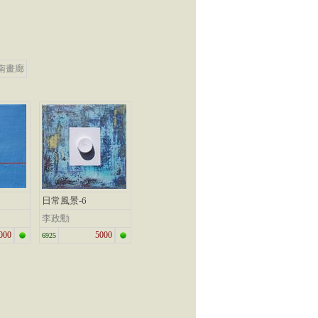
南畫廊
日常風景-6
李政勳
000
5000
6925