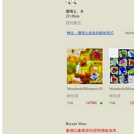
珊瑚土、木
22×26cm
現代觀念
轉生：珊瑚土創造的藝術形式
2023/0
WonderfulMoment-91
WonderfulMom
林怡君
林怡君
147000
22
7743
7740
Recent View:
畫價以畫廊原作證明價格為準，