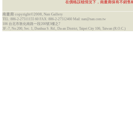
在價格誤植情況下，南畫廊保有不銷售
南畫廊 copyright©2008, Nan Gallery
TEL: 886-2-27511155 60 FAX: 886-2-27512460 Mail: nan@nan.com.tw
106 台北市敦化南路一段200號3樓之7
3F.-7, No.200, Sec. 1, Dunhua S. Rd., Da-an District, Taipei City 106, Taiwan (R.O.C.)