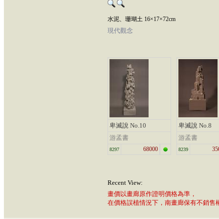
水泥、珊瑚土 16×17×72cm
現代觀念
卑滅說 No.10
卑滅說 No.8
游孟書
游孟書
68000
35
8297
8239
Recent View:
畫價以畫廊原作證明價格為準，
在價格誤植情況下，南畫廊保有不銷售