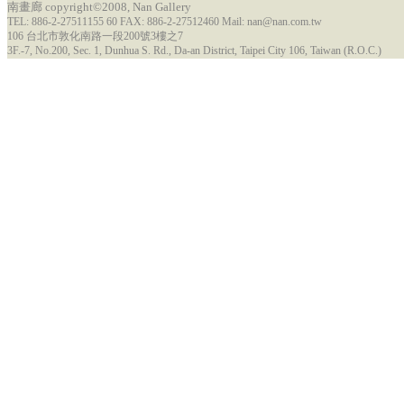
南畫廊 copyright©2008, Nan Gallery
TEL: 886-2-27511155 60 FAX: 886-2-27512460 Mail: nan@nan.com.tw
106 台北市敦化南路一段200號3樓之7
3F.-7, No.200, Sec. 1, Dunhua S. Rd., Da-an District, Taipei City 106, Taiwan (R.O.C.)