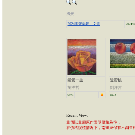
風景
2024零號集錦：文質
2024/0
鍾愛一生
雙蜜桃
劉洋哲
劉洋哲
6971
6972
Recent View:
畫價以畫廊原作證明價格為準，
在價格誤植情況下，南畫廊保有不銷售