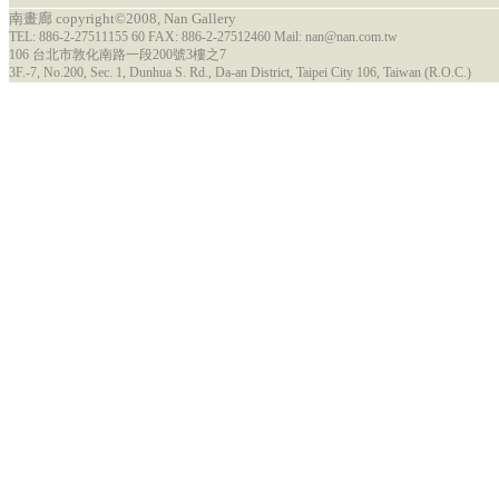
南畫廊 copyright©2008, Nan Gallery
TEL: 886-2-27511155 60 FAX: 886-2-27512460 Mail: nan@nan.com.tw
106 台北市敦化南路一段200號3樓之7
3F.-7, No.200, Sec. 1, Dunhua S. Rd., Da-an District, Taipei City 106, Taiwan (R.O.C.)