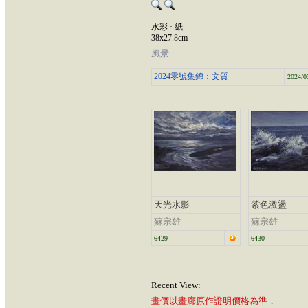
水彩 · 紙
38x27.8cm
風景
2024零號集錦：文質
2024/0
天光水影
紫色激盪
蘇宗雄
蘇宗雄
6429
6430
Recent View:
畫價以畫廊原作證明價格為準，