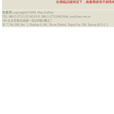
在價格誤植情況下，南畫廊保有不銷售
南畫廊 copyright©2008, Nan Gallery
TEL: 886-2-27511155 60 FAX: 886-2-27512460 Mail: nan@nan.com.tw
106 台北市敦化南路一段200號3樓之7
3F.-7, No.200, Sec. 1, Dunhua S. Rd., Da-an District, Taipei City 106, Taiwan (R.O.C.)