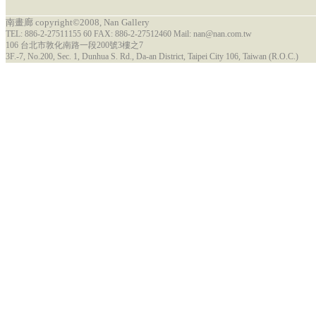
南畫廊 copyright©2008, Nan Gallery
TEL: 886-2-27511155 60 FAX: 886-2-27512460 Mail: nan@nan.com.tw
106 台北市敦化南路一段200號3樓之7
3F.-7, No.200, Sec. 1, Dunhua S. Rd., Da-an District, Taipei City 106, Taiwan (R.O.C.)