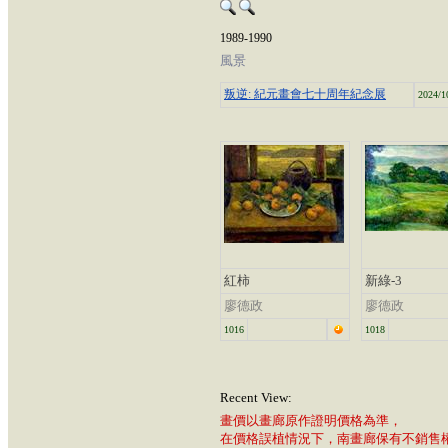
1989-1990
風景
叛逆: 紀元畫會七十周年紀念展
2024/1
紅柿
新綠-3
廖德政
廖德政
1016
1018
Recent View:
畫價以畫廊原作證明價格為準，
在價格誤植情況下，南畫廊保有不銷售