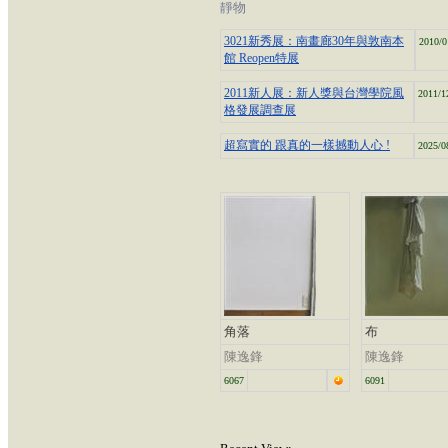
靜物
3021新秀展：南畫廊30年與敦南本
2010/0
館 Reopen特展
2011新人展：新人獎與台灣學院風
2011/1
格發展調查展
超寫實的 跟真的一樣撼動人心 !
2025/0
角落
布
陳逸鋒
陳逸鋒
6067
6091