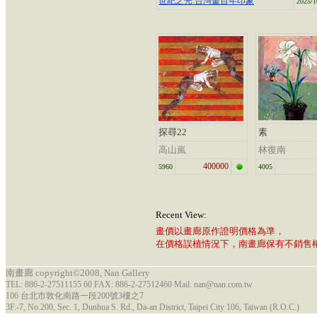
世紀之光:台灣畫百年印象
2025/1
探尋22
素
高山嵐
林復南
400000
5960
4005
Recent View:
畫價以畫廊原作證明價格為準，
在價格誤植情況下，南畫廊保有不銷售
南畫廊 copyright©2008, Nan Gallery
TEL: 886-2-27511155 60 FAX: 886-2-27512460 Mail: nan@nan.com.tw
106 台北市敦化南路一段200號3樓之7
3F.-7, No.200, Sec. 1, Dunhua S. Rd., Da-an District, Taipei City 106, Taiwan (R.O.C.)