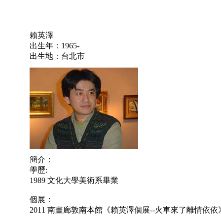
賴英澤
出生年：1965-
出生地：台北市
簡介：
學歷:
1989 文化大學美術系畢業
個展：
2011 南畫廊敦南本館《賴英澤個展--火車來了離情依依