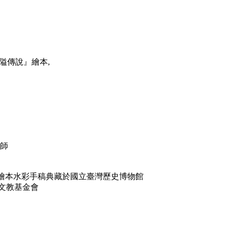
達隘傳說』繪本,
老師
說』繪本水彩手稿典藏於國立臺灣歷史博物館
文教基金會