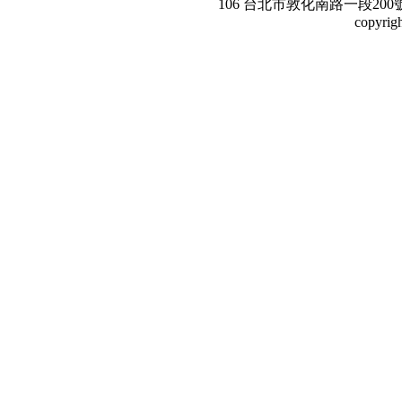
106 台北市敦化南路一段200號3樓。Te
copyrig