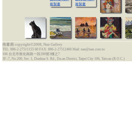
南畫廊 copyright©2008, Nan Gallery
TEL: 886-2-27511155 60 FAX: 886-2-27512460 Mail: nan@nan.com.tw
106 台北市敦化南路一段200號3樓之7
3F.-7, No.200, Sec. 1, Dunhua S. Rd., Da-an District, Taipei City 106, Taiwan (R.O.C.)