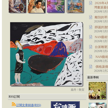
2026
灣畫派最
2026年3月
離別的琴
2026年3月
靜謐的激
2026年3月
NAN藝術
2026年3月
台派雕塑
2026年3月
NAN藝
2026年2月
價格讓價
2026年2月
最新專輯
扁舟 / 詹賀
RSS訂閱
訂閱文章頻道(RSS)