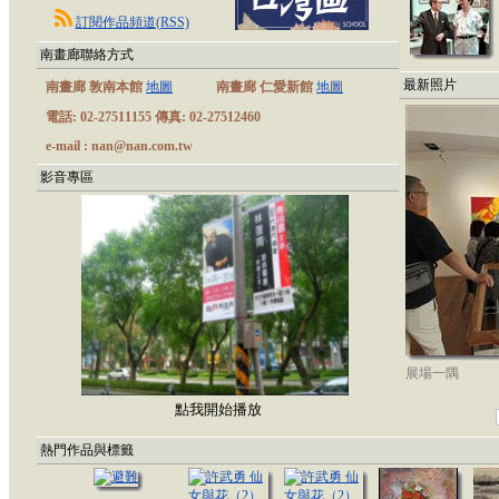
訂閱作品頻道(RSS)
南畫廊聯絡方式
最新照片
南畫廊 敦南本館
地圖
南畫廊 仁愛新館
地圖
電話: 02-27511155 傳真: 02-27512460
e-mail : nan@nan.com.tw
影音專區
展場一隅
點我開始播放
熱門作品與標籤