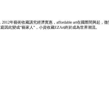
行，2012年藝術收藏講究經濟實惠，affordable art在國際間興起，
上家庭因此變成”藝家人”，小資收藏EZArt終於成為世界潮流。