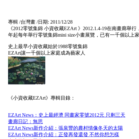
專輯
/
台灣畫
/
日期: 2011/12/28
《2012零號集錦 小資收藏EZArt 》2012.1.4-19在南畫廊舉
年起每年舉行零號集錦mini size小畫展覽，已有一千個以
史上最早小資收藏始於1988零號集錦
EZArt讓一千個以上家庭成為藝家人
《小資收藏EZArt》專輯目錄：
EZArt News：史上最經濟 同畫家零號2012元 只剩三天
畫廊日記：無思
EZArt News新作介紹：張泉豐的農村情像冬天的太陽
EZArt News新作介紹：正發再發還發 不然你想怎樣