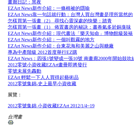
畫廊日記：黑夜
EZArt News新作介紹：一條棉被的隱喻
EZArt News靠一句話就行動：台灣人買台灣畫是理所當然的
怎樣買第一張畫（2） 尋找心靈深處的快樂：踏青
怎樣買第一張畫（1） 佈置書房的秘訣：書卷氣多於銅臭味
EZArt News新作介紹：現代書法「樂天知命」博物館級裝裱
EZArt News新作介紹：一個叫觀霧的地方
EZArt News新作介紹：台東花海和美麗之山與糖廠
專為中產階級 2012首度舉行EZ購
EZArt News：四張1號變成一張10號 南畫廊2000年開始鼓
2012零號小資收藏EZArt畫冊即將發行
零號未展先轟動
EZArt 輕鬆一下人人買得起藝術品
2012零號集錦-史上最早小資收藏
展覽：
2012零號集錦 小資收藏EZArt 2012/1/4~19
台灣畫