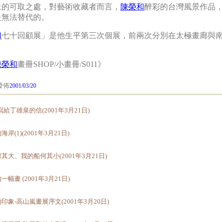
上的可取之處，對藝術收藏者而言，
陳榮和
醉彩的台灣風景作品
是無法替代的。
和
七十回顧展」是他生平第三次個展，前兩次分別在太極畫廊與
陳榮和
畫冊SHOP/小畫冊/S011》
佈
2001/03/20
寫給丁雄泉的信(2001年3月21日)
岸(1)(2001年3月21日)
其大、我的船何其小(2001年3月21日)
一幅畫 (2001年3月21日)
印象-高山嵐畫展序文(2001年3月20日)