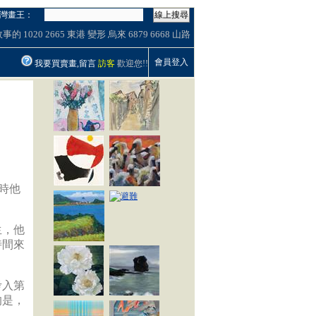
灣畫王：
線上搜尋
故事的
1020
2665
東港
變形
烏來
6879
6668
山路
會員登入
我要買賣畫,留言
訪客
歡迎您!!
時他
生，他
時間來
考入第
的是，