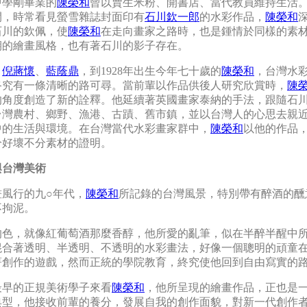
中學剛畢業的
陳榮和
曾以賣生米粉、開書店、當代教員維持生活
間，時常看見螢雪雜誌封面印有
石川欽一郎
的水彩作品，
陳榮和
石川的欽佩，使
陳榮和
在走向畫家之路時，也是鍾情於同樣的素
期的繪畫風格，也有著石川的影子存在。
、
倪蔣懷
、
藍蔭鼎
，到1928年出生今年七十歲的
陳榮和
，台灣水
終究有一條清晰的路可尋。當前輩以作品供後人研究欣賞時，
陳
的角度創造了新的詮釋。他延續著英國畫家泰納的手法，跟隨石
台灣農村、鄉野、漁港、古蹟、舊市鎮，並以台灣人的心思去親
中的生活與環境。在台灣當代水彩畫家群中，
陳榮和
以他的作品
分好壞不分素材的證明。
與台灣美術
畫風行的九○年代，
陳榮和
所記錄的台灣風景，特別帶有醉酒的醺
不拘泥。
的色，就像紅葡萄酒那麼香醇，他所愛的亂筆，似在半醉半醒中
混合著透明、半透明、不透明的水彩畫法，好像一個聰明的頑童
著創作的遊戲，然而正統的學院教育，終究使他回到自由寫實的
最早的正規美術學子來看
陳榮和
，他所呈現的繪畫作品，正也是
典型，他接收前輩的養分，發展自我的創作面貌，對新一代創作