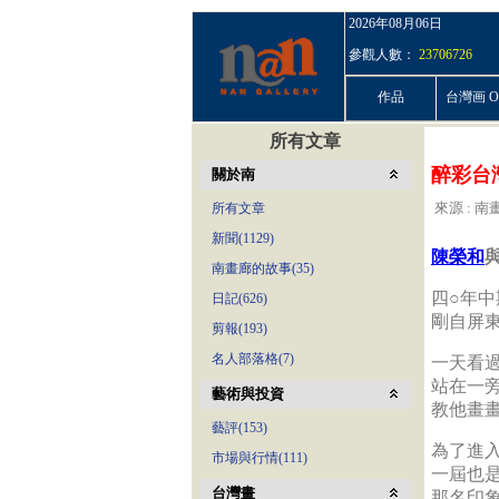
2026年08月06日
參觀人數：
23706726
作品
台灣画 On
所有文章
醉彩台
關於南
來源 : 南畫
所有文章
新聞(1129)
陳榮和
南畫廊的故事(35)
四○年中
日記(626)
剛自屏
剪報(193)
名人部落格(7)
一天看
站在一
藝術與投資
教他畫
藝評(153)
為了進
市場與行情(111)
一屆也
台灣畫
那名印