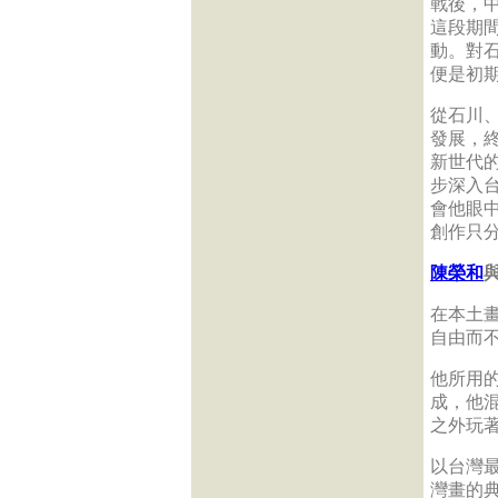
戰後，
這段期
動。對
便是初
從石川
發展，
新世代
步深入
會他眼
創作只
陳榮和
在本土
自由而
他所用
成，他
之外玩
以台灣
灣畫的