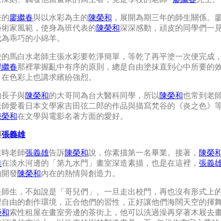
畫的
廖繼春
與以水彩為主的
陳榮和
，展開為期三年的師生關係。
藝術家風範，使身為班代表的
陳榮和
深深感動，頑皮的同學們一
成為乖巧的小綿羊。
校的馬白水老師主張水彩要乾淨簡單，等乾了再平塗一次便完成
廖繼春
那裡掌握亂中有序的原則，總是自由塗抹直到心中所要的
，在色彩上也講求繽紛強烈。
的長子與
陳榮和
的大哥同為台大醫科同學，所以
陳榮和
也常到老
老師愛看日本文學家吉田弦二郎的作品與描寫梵谷的《炎之色》
陳榮和
在文學與電影名著方面的愛好。
與
張義雄
業時老師
張義雄
告訴
陳榮和
說，你素描第一名畢業。接著，
陳榮
雄
在淡水河邊的「第九水門」畫室深造素描，也是在這裡，
張義
的開發
陳榮和
內在的熱情與創造力。
是師生，不如說是「哥兒們」。一旦走出校門，再也沒有形式上
裡自由的創作環境，正合他們的習性，正好讓他們海闊天空的揮
榮和
索性租屋在畫室旁邊的茶街上，他可以洗過澡再穿著木屐去