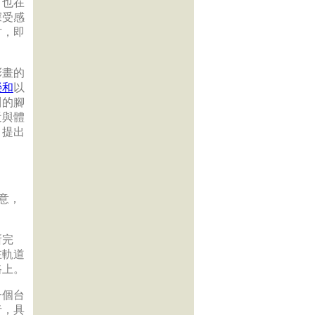
。也在
深受感
材，即
彩畫的
榮和
以
川的腳
近與體
，提出
意，
所完
在軌道
路上。
一個台
者，具