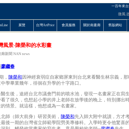
一百年來台
微風
Line
展覽
台灣ArtPrice
會員服務
關於南畫廊
舊版網站
灣風景-陳榮和的水彩畫
廊新聞 NAN news
與
廖繼春
期，
陳榮和
因神經衰弱症自家鄉屏東到台北來看醫生林宗義，那
東中學畢業幾年，徘徊在升學的十字路口。
過醫生後，途經台北市議會門前的噴水池，發現一名畫家正在寫
旁看了很久，也想起小學的井上老師在放學後的晚上，特別挪出
畫的情景。就這樣，他想成為一名畫家。
入北師（師大前身）研習美術，
陳榮和
先入師大附中就讀，方才
是最後一期的台灣省立師範學院勞美專修科。入學時更令他驚喜
象深刻、觸發他當畫家的寫生者，竟是學校的老師─
廖繼春
先生。