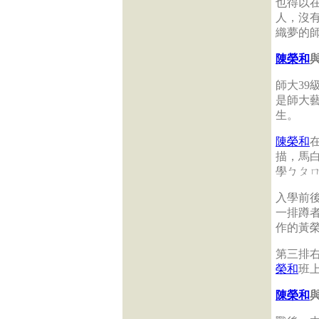
也得以
人，沒
織夢的
陳榮和
師大39
是師大
生。
陳榮和
描，馬
學ㄅㄆ
入學前
一排蹲
作的黃
第三排
榮和
班
陳榮和