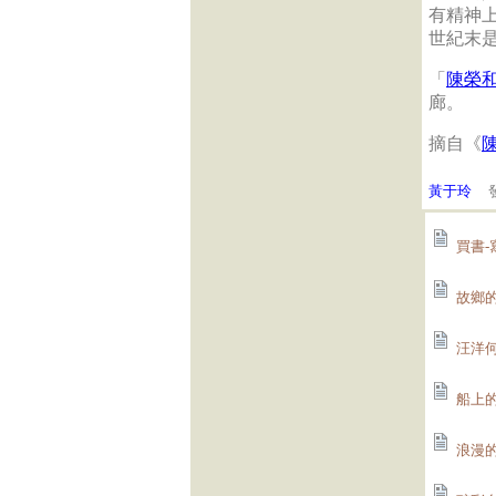
有精神
世紀末
「
陳榮
廊。
摘自《
黃于玲
發
買書-
故鄉的海
汪洋何
船上的
浪漫的