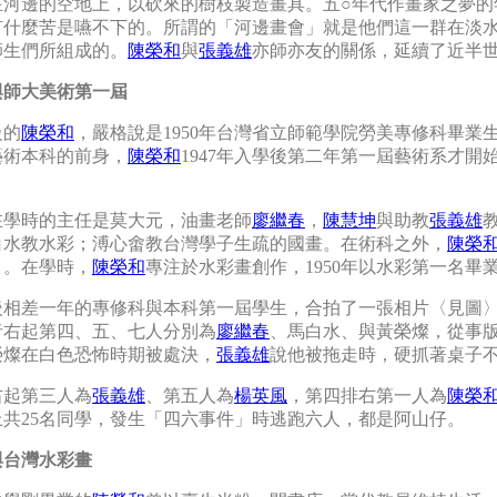
在河邊的空地上，以砍來的樹枝製造畫具。五○年代作畫家之夢的
有什麼苦是嚥不下的。所謂的「河邊畫會」就是他們這一群在淡
師生們所組成的。
陳榮和
與
張義雄
亦師亦友的關係，延續了近半
與師大美術第一屆
級的
陳榮和
，嚴格說是1950年台灣省立師範學院勞美專修科畢業
藝術本科的前身，
陳榮和
1947年入學後第二年第一屆藝術系才開
在學時的主任是莫大元，油畫老師
廖繼春
，
陳慧坤
與助教
張義雄
白水教水彩；溥心畬教台灣學子生疏的國畫。在術科之外，
陳榮
ㄇ。在學時，
陳榮和
專注於水彩畫創作，1950年以水彩第一名畢
後相差一年的專修科與本科第一屆學生，合拍了一張相片〈見圖
者右起第四、五、七人分別為
廖繼春
、馬白水、與黃榮燦，從事
榮燦在白色恐怖時期被處決，
張義雄
說他被拖走時，硬抓著桌子
右起第三人為
張義雄
、第五人為
楊英風
，第四排右第一人為
陳榮
上共25名同學，發生「四六事件」時逃跑六人，都是阿山仔。
與台灣水彩畫