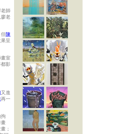
廖老師
見廖老
，但
陳
效果呈
師畫室
等都影
和
又進
雄
再一
的拘
舞畫
畫畫；