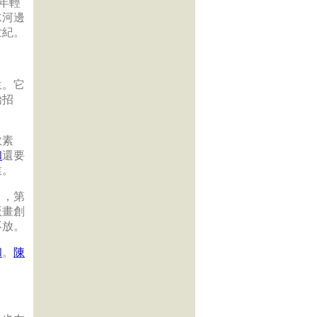
年輕
水河邊
世紀。
生。它
始招
教素
和
還要
業。
〉，第
版畫創
不放。
和
。
陳