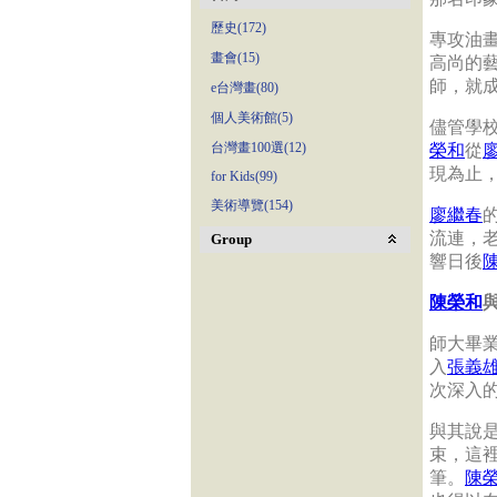
歷史(172)
專攻油
畫會(15)
高尚的
師，就
e台灣畫(80)
個人美術館(5)
儘管學
台灣畫100選(12)
榮和
從
現為止
for Kids(99)
美術導覽(154)
廖繼春
流連，
Group
響日後
陳榮和
師大畢
入
張義
次深入
與其說
束，這
筆。
陳