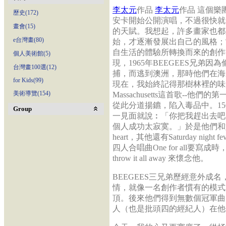
李太元
作品
李太元
作品 這個樂
歷史(172)
安卡開始公開演唱，不過很快就
畫會(15)
的天賦。我想起，許多畫家也都
e台灣畫(80)
始，才逐漸發展出自己的風格；
自生活的體驗所轉換而來的創作
個人美術館(5)
現，1965年BEEGEES兄弟因
台灣畫100選(12)
捕，而逃到澳洲，那時他們在海
for Kids(99)
現在，我始終記得那樹林裡的味道
美術導覽(154)
Massachusetts這首歌-
從此分道揚鑣，陷入毒品中。1
Group
一見面就說︰「你把我趕出去吧
個人成功太寂寞。」於是他們和好復出，發表
heart，其他還有Saturday night fe
四人合唱曲One for all要寫
throw it all away 來懷念他。
BEEGEES三兄弟歷經意外成
情，就像一名創作者慣有的模式
頂。後來他們得到無數個冠軍曲
人（也是批頭四的經紀人）在他