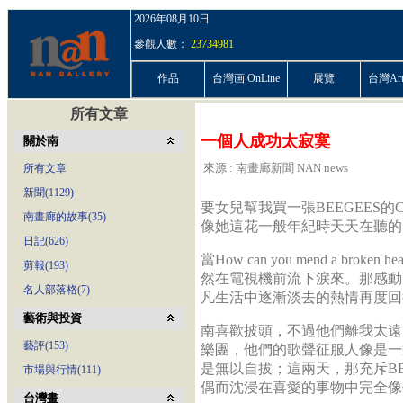
2026年08月10日
參觀人數：
23734981
作品
台灣画 OnLine
展覽
台灣ArtP
所有文章
一個人成功太寂寞
關於南
來源 : 南畫廊新聞 NAN news
所有文章
新聞(1129)
要女兒幫我買一張BEEGEES的
南畫廊的故事(35)
像她這花一般年紀時天天在聽的；
日記(626)
當How can you mend a br
剪報(193)
然在電視機前流下淚來。那感動
名人部落格(7)
凡生活中逐漸淡去的熱情再度回
藝術與投資
南喜歡披頭，不過他們離我太遠。
藝評(153)
樂團，他們的歌聲征服人像是一
是無以自拔；這兩天，那充斥BE
市場與行情(111)
偶而沈浸在喜愛的事物中完全像
台灣畫