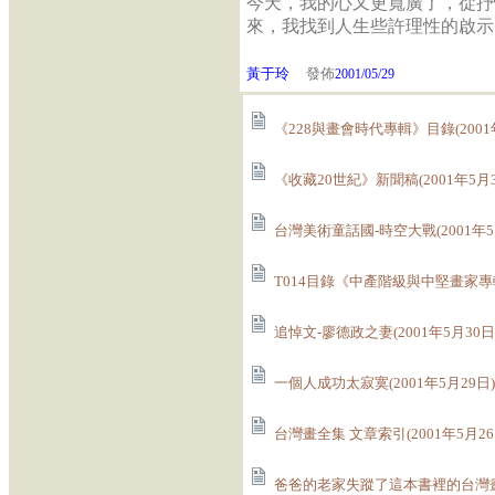
今天，我的心又更寬廣了，從抒
來，我找到人生些許理性的啟示
黃于玲
發佈
2001/05/29
《228與畫會時代專輯》目錄(2001
《收藏20世紀》新聞稿(2001年5月3
台灣美術童話國-時空大戰(2001年5
T014目錄《中產階級與中堅畫家專輯》
追悼文-廖德政之妻(2001年5月30日
一個人成功太寂寞(2001年5月29日)
台灣畫全集 文章索引(2001年5月26
爸爸的老家失蹤了這本書裡的台灣畫家們