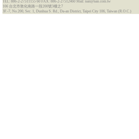
TEL: 886-2-27511155 60 FAX: 886-2-27512460 Mail: nan@nan.com.tw
106 台北市敦化南路一段200號3樓之7
3F.-7, No.200, Sec. 1, Dunhua S. Rd., Da-an District, Taipei City 106, Taiwan (R.O.C.)