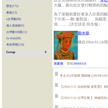
以女兒為模特兒而描繪的，
李石
大廳，展出此次發行郵票的四幅
歷史(172)
畫會(15)
為了使藝術愛好者深入欣賞四幅
下午茶──郵˙畫對談」，與觀
e台灣畫(80)
滴。….（詳文請見 民生報
個人美術館(5)
台灣畫100選(12)
顏水龍
for Kids(99)
摘自2004-03-2
美術導覽(154)
Group
南畫廊
發佈
2004/03/24
李太元4月個展 撒稻穗 (2004年4月1
【2004/3/31 自由時報 凌美雪】 
【2004/3/24 台灣立報 】 林錫堂紀念