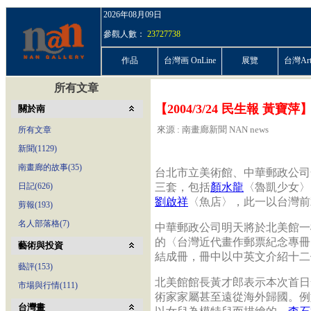
2026年08月09日
參觀人數：
23727738
作品
台灣画 OnLine
展覽
台灣ArtP
所有文章
【2004/3/24 民生報 
關於南
來源 : 南畫廊新聞 NAN news
所有文章
新聞(1129)
南畫廊的故事(35)
台北市立美術館、中華郵政公司
日記(626)
三套，包括
顏水龍
〈魯凱少女〉
劉啟祥
〈魚店〉，此一以台灣前
剪報(193)
名人部落格(7)
中華郵政公司明天將於北美館一
的〈台灣近代畫作郵票紀念專冊
藝術與投資
結成冊，冊中以中英文介紹十二
藝評(153)
北美館館長黃才郎表示本次首日
市場與行情(111)
術家家屬甚至遠從海外歸國。例
台灣畫