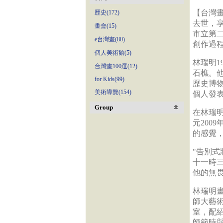
【台灣畫快
歷史(172)
去世，
畫會(15)
市立第
e台灣畫(80)
創作過
個人美術館(5)
林瑞明1
台灣畫100選(12)
石樵。
for Kids(99)
歷史博物
美術導覽(154)
個人發
Group
在林瑞
元200
的感覺，
"告別式
十一時
他的無
林瑞明
師大藝
室，配
師範時