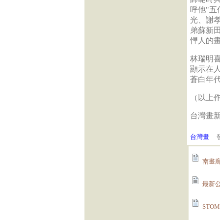
呼他"
光、謝孝
弟蘇新田
悍人的
林瑞明
顯示在
蒼白年
（以上
台灣畫
台灣畫
發
南畫廊T
最新公
STOM