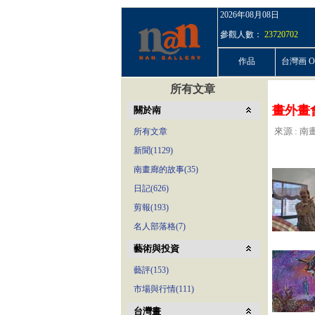
2026年08月08日
參觀人數：
23720702
作品
台灣画 On
所有文章
畫外畫
關於南
來源 : 南畫
所有文章
新聞(1129)
南畫廊的故事(35)
日記(626)
剪報(193)
名人部落格(7)
藝術與投資
藝評(153)
市場與行情(111)
台灣畫