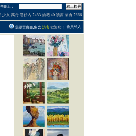
灣畫王：
線上搜尋
丑
少女
萬丹
巷仔內
7483
酒吧
40
讀書
蘭香
7666
會員登入
我要買賣畫,留言
訪客
歡迎您!!