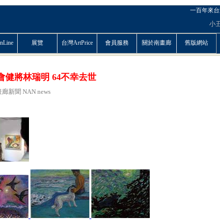
一百年來台
小
Line
展覽
台灣ArtPrice
會員服務
關於南畫廊
舊版網站
會健將林瑞明 64不幸去世
廊新聞 NAN news