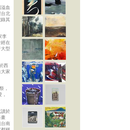
腦溢血
假台北
記錄其
家李
曾經在
行大型
於西
給大家
家祭，
愛，
就讀於
路畫
讀台南
家都稱