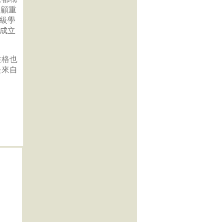
、顧重
5級學
員成立
性格也
是來自