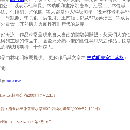
五伯公"，以表示他年長。林瑞明和畫家姚慶章、江賢二、林惺嶽
德、何懷碩、許懷賜...等人都是師大54級同學。後來林瑞明與5
、馬凱照、李長俊、洪俊河、王南雄，以及57級吳炫三...等成
畫外畫會，其熱情與勇氣具有劃時代的意義。
喜好海泳，作品時常呈現來自大自然的體驗與關照；悲天憫人的
人與狗主題的作品中。這些充分顯示他的個性與思想之作品，也
代的吶喊與期待，十分感人。
作品由林瑞明家屬提供。 更多作品與文章在
林瑞明畫室部落格
）
新聞
佈
2009/06/26
witter帳號公佈(2009年7月22日)
告：施並錫出版前輩水彩畫家"張煥彩畫集"(2009年7月20日)
P和BLUE MAN(2009年7月18日)