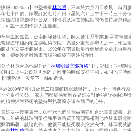
報2009/6/25】中堅畫家
林瑞明
，不幸於六月四日凌晨二時因
享年七十四歲。家屬訂於七月四日（星期六）上午十一時三十分
二殯儀館懷親廳舉行公祭。林瑞明臥病在醫院期間仍舊持續寫作
程，可說一直創作到人生最後。
936年生於嘉義，台南師範藝術科、師大藝術系畢業,師承前輩畫
他曾經遊學紐約柏立德藝術學院，為畫外畫會創辦人之一，作品
館及省立美術館展出。1992年在南畫廊舉行個展迄今雖未再舉
表會，卻始終遠離繪畫市場的紛擾而專注於創作。
明公子林長青為他製作的"
林瑞明畫室部落格
"中，記錄："林瑞明
9年6月4日上午2:45與世長辭， 離開的時候安祥平和，如同他平時
 開朗豁達，沒留下一絲絲遺憾。"
將於2009年7月4日於第二殯儀館懷親廳舉行， 上午十一時進行
三十分舉行公祭。 家人們都能感受到各界好友對他的那份關心與
畏的精神與對藝術的堅持與執著將永遠在我們的心中。"
畫畫好友林復南表示，60年代他們分別由南部到台北畫畫讀書，
術系二年級的林瑞明常從和平東路買了鴨頭鴨翅到他位於重慶北
紹興酒喝著，談論創作。他很不能接受朋友突然去世。林瑞明就
與畫家
林智信
同班，後來才進入師大就讀，年紀比同學稍長，大