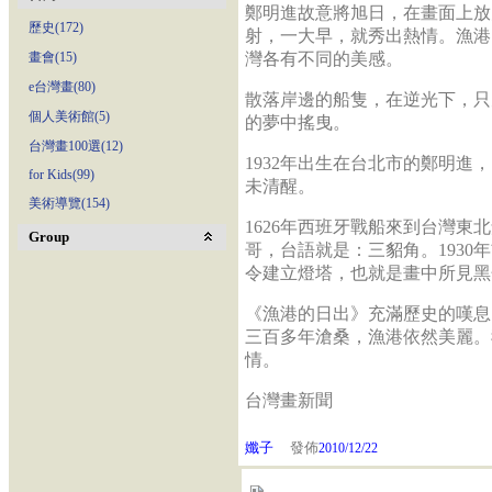
鄭明進故意將旭日，在畫面上放
歷史(172)
射，一大早，就秀出熱情。漁港
畫會(15)
灣各有不同的美感。
e台灣畫(80)
散落岸邊的船隻，在逆光下，只
個人美術館(5)
的夢中搖曳。
台灣畫100選(12)
1932年出生在台北市的鄭明進
for Kids(99)
未清醒。
美術導覽(154)
1626年西班牙戰船來到台灣
Group
哥，台語就是：三貂角。193
令建立燈塔，也就是畫中所見黑
《漁港的日出》充滿歷史的嘆息
三百多年滄桑，漁港依然美麗。
情。
台灣畫新聞
孅子
發佈
2010/12/22