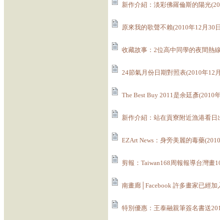
新作介紹：淡彩佛羅倫斯的陽光(201
原來我的歌聲不賴(2010年12月30日
收藏故事：2位高中同學的夜間熱線(20
24節氣月份日期對照表(2010年12月
The Best Buy 2011是余廷彥(2010
新作介紹：站在貢寮附近漁港看日出(2
EZArt News：身旁美麗的毒藥(201
剪報：Taiwan168周報報導台灣畫100
南畫廊│Facebook 許多畫家已經加入
特別優惠：王泰融親筆簽名書送2011