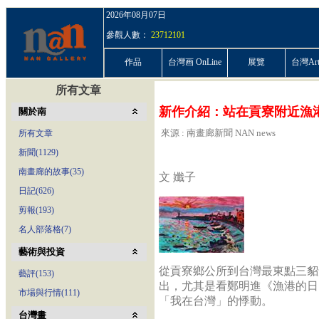
2026年08月07日
參觀人數：
23712101
作品
台灣画 OnLine
展覽
台灣ArtP
所有文章
新作介紹：站在貢寮附近漁
關於南
來源 : 南畫廊新聞 NAN news
所有文章
新聞(1129)
南畫廊的故事(35)
文 孅子
日記(626)
剪報(193)
名人部落格(7)
藝術與投資
從貢寮鄉公所到台灣最東點三貂
藝評(153)
出，尤其是看鄭明進《漁港的日
市場與行情(111)
「我在台灣」的悸動。
台灣畫