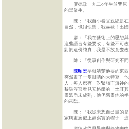
廖德政一九二○年生於豊原，
的畢業生。
陳：「我自小看父親總是在種
自然，也很快樂，我喜歡！出國
廖：「我在藝術上的思想與目
這些語言有些要改，有些不可改
對於這份純真，我是不故意去改
陳：「從事創作與研究不同，
陳昭宏
早就清楚他要的東西
突然畫了一隻眼睛的大特寫。他
人，每人都有一對緊張而無神的
黎羅浮宮看見安格爾的「土耳其
畫派尚未成熟，他仍舊畫他的半
的來臨。
陳：「我從未想自己畫的是什
家與畫廊戴上超寫實的帽子。這
廖德政從風景畫與靜物畫中尋