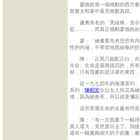
廖德政第一個感動的西方畫家
島繁太郎家中看見無數真蹟。
廬奧有名的「黑線條」並非是
藍………，而真正感動廖德政的
廖：「繪畫要先有思想有內涵
性的內涵，不學習他黑線條的技
陳：「正黑只能配正白，在畫
生命。生命是最難描寫的，所有
材，只有我畫的是活著的東西，
從一九七四年的海灘系列，一
系列，
陳昭宏
全以女人與花為繪
感，因為她會死，所以就更彌足
這些美麗生命的去處有些是
陳：「有一次我畫了一幅很厲
真人還大，竟然賣出去了。我後
還有一幅畫兩個大奶子的畫，畫