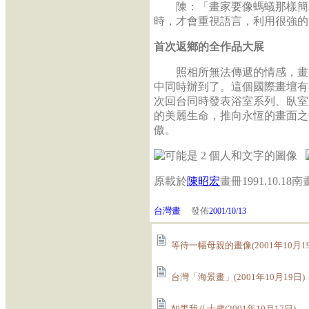
陳：「畫家要像螞蟻那樣簡單
時，才會重視語言，利用很強的
首次返鄉的全作品大展
照相所無法傳遞的情感，畫
中同時辦到了。這個國際畫壇有
次回台同時發表浴室系列、臥室
的美麗生命，推向永恆的畫面之
傲。
原載於
陳昭宏
畫冊1991.10.1
台灣畫
發佈
2001/10/13
等待一幅母親的畫像(2001年10月19
台灣「海景畫」(2001年10月19日)
如果我八十歲(2001年10月17日)