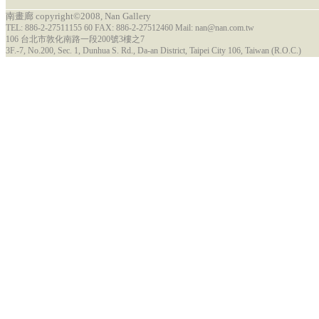
南畫廊 copyright©2008, Nan Gallery
TEL: 886-2-27511155 60 FAX: 886-2-27512460 Mail: nan@nan.com.tw
106 台北市敦化南路一段200號3樓之7
3F.-7, No.200, Sec. 1, Dunhua S. Rd., Da-an District, Taipei City 106, Taiwan (R.O.C.)