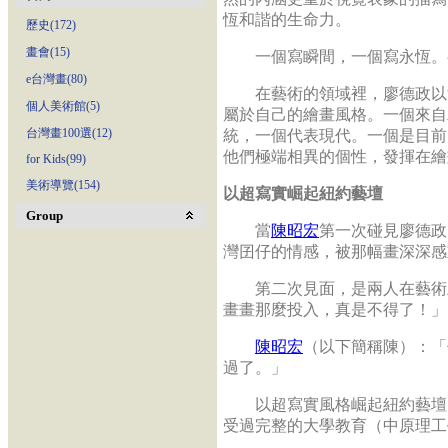
恆和諧的生命力。
歷史(172)
畫會(15)
一個寫瞬間，一個寫永恆。
e台灣畫(80)
在藝術的領域裡，廖德政以
個人美術館(5)
屬於自己的繪畫風格。一個來自
台灣畫100選(12)
統，一個代表現代。一個是目前
他們極端相異的個性，發揮在繪
for Kids(99)
美術導覽(154)
以超寫實崛起紐約藝壇
Group
當
陳昭宏
第一次碰見廖德政
灣囝仔的情感，被那幅畫深深感
第二次見面，是兩人在藝術上
畫畫那麼投入，真是不得了！」
陳昭宏
（以下簡稱陳）：「
過了。」
以超寫實風格崛起紐約藝壇
受過完整的大學教育（中原理工