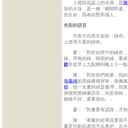
人體與花蕊上的水滴，是
陳
落的水珠，是一種「瞬間即逝」
的生命，因為短暫而感人。
色彩的語言
代表大自然生命的「綠色」不
上使用大量的綠色。
廖：「對於自然中的綠色，越
綠、早晚的綠、晴雨的綠，看來
麟
常從早上九點聊到晚上十一點
陳：「對於你們前輩，我的看
張義雄
的黑線條很有味，很佩服
樹
，他一生畫的就是臺灣，很真
身雖然無繪畫語言，但是很純，
都做不好，還要假仙。」
廖：「對畫要有認識，才知
陳：「看畫的好壞其實並不難
畫是印刷品表現不出來的，古今