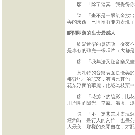
廖：「除了逼真，我覺得你的
陳：「畫不是一股氣全放出去
美的東西，已慢慢有能力表現了
瞬間即逝的生命最感人
酷愛音樂的廖德政，從來不將
是專心的聽完一張唱片（大都是
廖：「我無法又聽音樂又畫畫
莫札特的音樂表面是優美的，
那背地裡的悲哀，有時比其他一
花朵浮面的華麗，他認為枝葉中
廖：「花瓣下的陰影，比花本
用周圍的陽光、空氣、溫度、濕
陳：「不一定悲苦才表現深刻
紐約時，畫行人的匆忙，也畫公
人最美，那樣的悠閒自在，才配