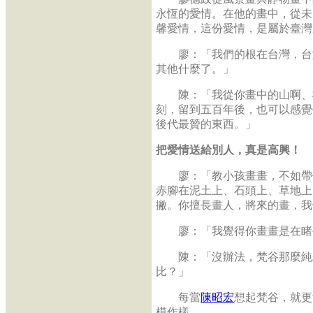
永恆的愛情。在他的畫中，從未
馨愛情，這份愛情，是屬於臺灣
廖：「我們的根在台灣，台灣
其他什麼了。」
陳：「我從你畫中的山啊、樹
刻，留到五百年後，也可以感覺
後代最贊的東西。」
把愛情送給別人，真是高興！
廖：「教小孩畫畫，不如帶他
赤腳在泥土上、石頭上、草地上
撇。你擅長畫人，將來的畫，我
廖：「我覺得你畫畫是在睹
陳：「沒辦法，梵谷那麼純粹
比？」
每當
陳昭宏
想起梵谷，就更
模作樣。