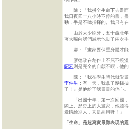
陳：「我拼全生命下去畫面都
我日夜四十八小時不停的畫，畫
動，手是不聽指揮的。我只有在
由於太少刷牙，五十歲壯年
著大嘴向我們展示他動了兩次手
廖：「畫家要保重身體才能
廖德政在創作上不屈不撓溫和
昭宏
則是完全的自顧不暇，他的
陳：「我在學生時代就愛畫畫
李仲生
；有一天，我拿了幾幅抽
了！』是他給了我畫畫的信心。
「出國十年，第一次回國，
際上、歷史上的大畫家，他聽得
愛情給別人，真是高興呀！」
「生命」是超寫實最難表現的題