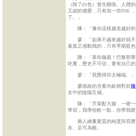
（除了白色）發生關係。人體的
又細的感覺，只有加一些INK
了。」
陳：「像你這樣越老越好的
廖：「如果不越來越好就不必
索真正感動我的，只有早期藍色
陳：「塞你龜籠！巴黎那畢索
吃糞，歷史不可信，要有自己的
廖：「我覺得你太極端。」
廖德政的含蓄內歛相對於
陳
女中的陰陽互補。
陳：「芹菜配大腸，一硬一軟
學習，我學你軟一點，你學我硬
兩人繪畫素質的純度與寫實技
友、足可為敵。