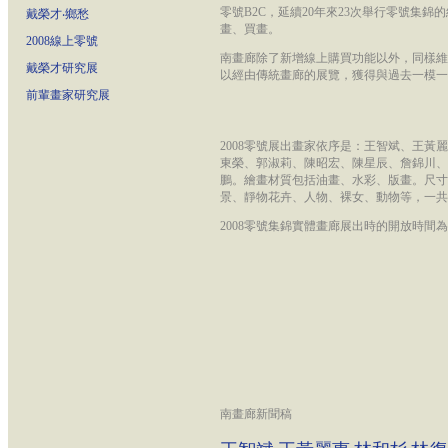
零號B2C，延續20年來23次舉行零號集
戴榮才‧鄉愁
畫、買畫。
2008線上零號
南畫廊除了新增線上購買功能以外，同樣維
戴榮才研究展
以經由傳統畫廊的展覽，獲得與過去一模一
前輩畫家研究展
2008零號展出畫家依序是：王智斌、王
東榮、郭淑莉、陳昭宏、陳星辰、詹錦川、
鵬。繪畫材質包括油畫、水彩、版畫。尺寸
景、靜物花卉、人物、裸女、動物等，一共有
2008零號集錦實體畫廊展出時的開放時間為：每
南畫廊新聞稿