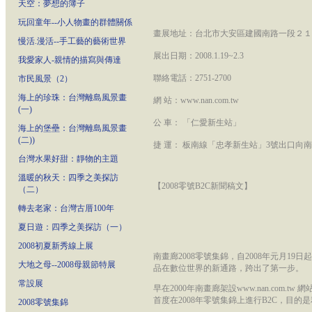
天空：夢想的簿子
玩回童年--小人物畫的群體關係
畫展地址：台北市大安區建國南路一段２１２巷
慢活.漫活--手工藝的藝術世界
展出日期：2008.1.19~2.3
我愛家人-親情的描寫與傳達
聯絡電話：2751-2700
市民風景（2）
海上的珍珠：台灣離島風景畫
網 站：www.nan.com.tw
(一)
公 車： 「仁愛新生站」
海上的堡壘：台灣離島風景畫
(二))
捷 運： 板南線「忠孝新生站」3號出口向
台灣水果好甜：靜物的主題
溫暖的秋天：四季之美探訪
【2008零號B2C新聞稿文】
（二）
轉去老家：台灣古厝100年
夏日遊：四季之美探訪（一）
2008初夏新秀線上展
南畫廊2008零號集錦，自2008年元月1
大地之母--2008母親節特展
品在數位世界的新通路，跨出了第一步。
常設展
早在2000年南畫廊架設www.nan.co
首度在2008年零號集錦上進行B2C，目
2008零號集錦