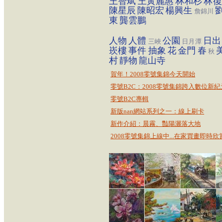
王智斌
王黃麗惠
林和杉
林復
陳星辰
陳昭宏
楊興生
詹錦川
東
龔雲鵬
人物
人體
公園
日出
三峽
日月潭
崁樓
事件
抽象
花
金門
春
秋
村
靜物
龍山寺
賀年！2008零號集錦今天開始
零號B2C：2008零號集錦跨入數位新紀
零號B2C專輯
新版nan網站系列之一：線上刷卡
新作介紹：晨霧、豔陽灑落大地
2008零號集錦上線中...在家買畫即時欣