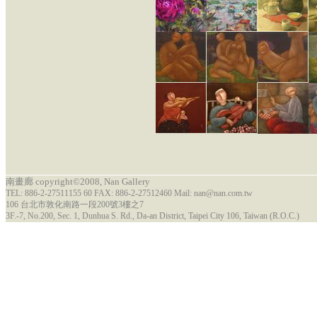
南畫廊 copyright©2008, Nan Gallery
TEL: 886-2-27511155 60 FAX: 886-2-27512460 Mail: nan@nan.com.tw
106 台北市敦化南路一段200號3樓之7
3F.-7, No.200, Sec. 1, Dunhua S. Rd., Da-an District, Taipei City 106, Taiwan (R.O.C.)