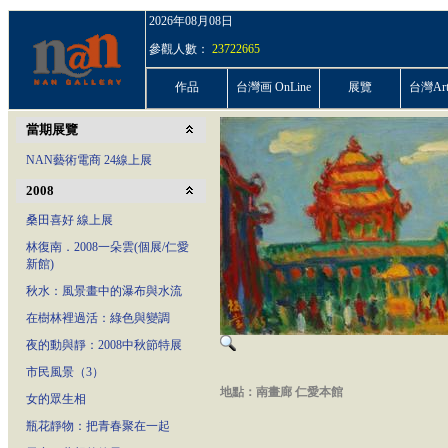
2026年08月08日
參觀人數：
23722665
作品
台灣画 OnLine
展覽
台灣ArtP
當期展覽
NAN藝術電商 24線上展
2008
桑田喜好 線上展
林復南．2008一朵雲(個展/仁愛
新館)
秋水：風景畫中的瀑布與水流
在樹林裡過活：綠色與變調
夜的動與靜：2008中秋節特展
市民風景（3）
地點：南畫廊 仁愛本館
女的眾生相
瓶花靜物：把青春聚在一起