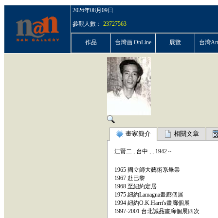
2026年08月09日
參觀人數：
23727563
作品
台灣画 OnLine
展覽
台灣ArtP
畫家簡介
相關文章
江賢二
,
台中
,
,
1942
~
1965 國立師大藝術系畢業
1967 赴巴黎
1968 至紐約定居
1975 紐約Lamagna畫廊個展
1994 紐約O.K.Harri's畫廊個展
1997-2001 台北誠品畫廊個展四次