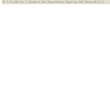
3F.-7, No.200, Sec. 1, Dunhua S. Rd., Da-an District, Taipei City 106, Taiwan (R.O.C.)