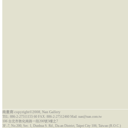
南畫廊 copyright©2008, Nan Gallery
TEL: 886-2-27511155 60 FAX: 886-2-27512460 Mail: nan@nan.com.tw
106 台北市敦化南路一段200號3樓之7
3F.-7, No.200, Sec. 1, Dunhua S. Rd., Da-an District, Taipei City 106, Taiwan (R.O.C.)