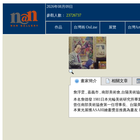
2026年08月09日
參觀人數：
23726737
作品
台灣画 OnLine
展覽
台灣ArtP
畫家簡介
相關文章
詹浮雲
,
嘉義市
,
南部美術會,台陽美術
本名詹德發 1981日本光輪美術研究所畢
曾任南部美術協會第一任理事長、台陽
本東光展獲ASAHI繪畫獎並推薦為畫友 1