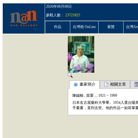
2026年08月08日
參觀人數：
23721825
作品
台灣画 OnLine
展覽
台灣ArtP
畫家簡介
相關文章
陳錫樞
,
苗栗
,
,
1921
~
1999
日本名古屋藥科大學畢。1954入選台陽美
手畫畫，直到去世。他的作品一如前輩