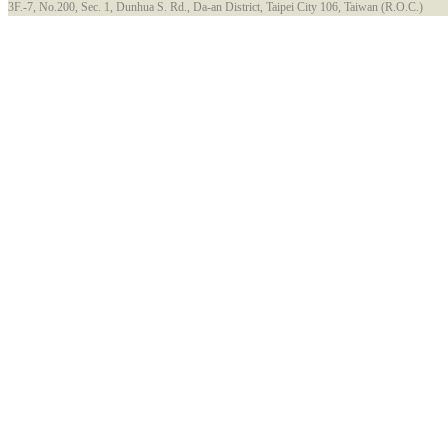
3F.-7, No.200, Sec. 1, Dunhua S. Rd., Da-an District, Taipei City 106, Taiwan (R.O.C.)