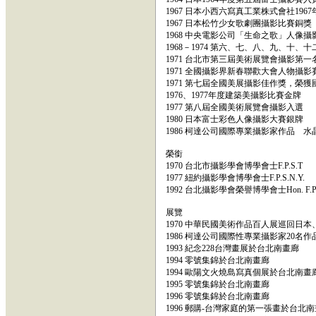
1967 日本小西六寫真工業株式會社196
1967 日本松竹少女歌劇團攝影比賽銅獎
1968 中央電影公司「生命之歌」人像
1968－1974 第六、七、八、九、十、
1971 台北市第三屆美術展覽會攝影第一
1971 全國攝影界新春聯歡大會人物攝
1971 第七屆全國美展攝影佳作獎，榮
1976、1977年度建築美攝影比賽金牌
1977 第八屆全國美術展覽會攝影入選
1980 日本富士彩色人像攝影大賽銀牌
1986 柯達公司國際專業攝影家作品 水
榮銜
1970 台北市攝影學會博學會士F.P.S.T
1977 紐約攝影學會博學會士F.P.S.N.Y.
1992 台北攝影學會榮譽博學會士Hon. F.P.S
展覽
1970 中華民國美術作品百人展巡回日
1986 柯達公司國際性專業攝影家20
1993 紀念228台灣畫展於台北南畫廊
1994 零號集錦於台北南畫廊
1994 歐陽文火燒島寫真個展於台北南畫
1995 零號集錦於台北南畫廊
1996 零號集錦於台北南畫廊
1996 郵購-台灣家庭的第一張畫於台北