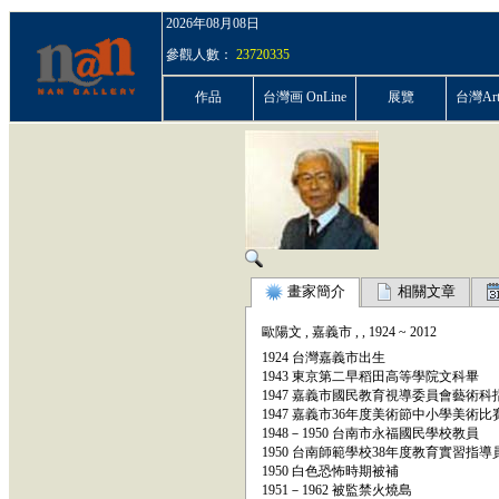
2026年08月08日
參觀人數：
23720335
作品
台灣画 OnLine
展覽
台灣ArtP
畫家簡介
相關文章
歐陽文
,
嘉義市
,
,
1924
~
2012
1924 台灣嘉義市出生
1943 東京第二早稻田高等學院文科畢
1947 嘉義市國民教育視導委員會藝術科
1947 嘉義市36年度美術節中小學美術
1948－1950 台南市永福國民學校教員
1950 台南師範學校38年度教育實習指導
1950 白色恐怖時期被補
1951－1962 被監禁火燒島