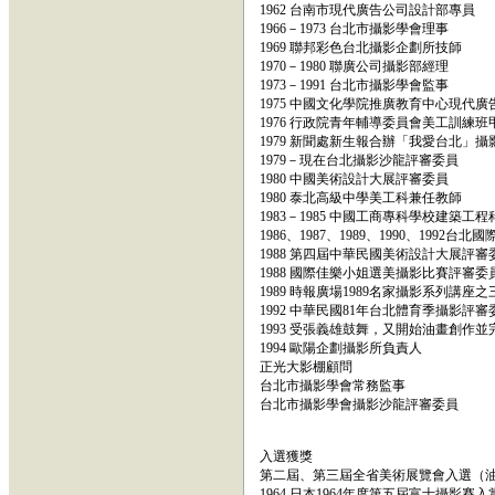
1962 台南市現代廣告公司設計部專員
1966－1973 台北市攝影學會理事
1969 聯邦彩色台北攝影企劃所技師
1970－1980 聯廣公司攝影部經理
1973－1991 台北市攝影學會監事
1975 中國文化學院推廣教育中心現代
1976 行政院青年輔導委員會美工訓練
1979 新聞處新生報合辦「我愛台北」
1979－現在台北攝影沙龍評審委員
1980 中國美術設計大展評審委員
1980 泰北高級中學美工科兼任教師
1983－1985 中國工商專科學校建築工
1986、1987、1989、1990、199
1988 第四屆中華民國美術設計大展評審
1988 國際佳樂小姐選美攝影比賽評審委
1989 時報廣場1989名家攝影系列講
1992 中華民國81年台北體育季攝影評審
1993 受張義雄鼓舞，又開始油畫創作
1994 歐陽企劃攝影所負責人
正光大影棚顧問
台北市攝影學會常務監事
台北市攝影學會攝影沙龍評審委員
入選獲獎
第二屆、第三屆全省美術展覽會入選（
1964 日本1964年度第五屆富士攝影賽