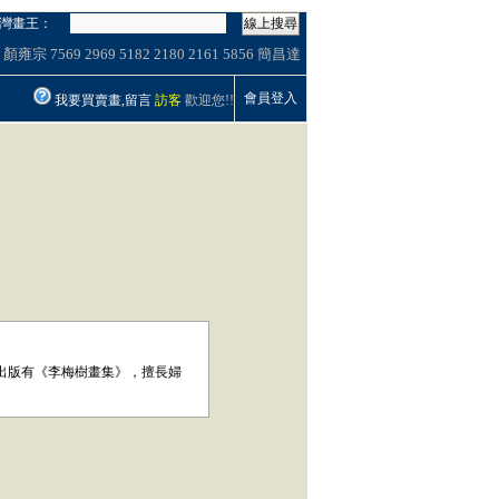
灣畫王：
線上搜尋
顏雍宗
7569
2969
5182
2180
2161
5856
簡昌達
會員登入
我要買賣畫,留言
訪客
歡迎您!!
出版有《李梅樹畫集》，擅長婦