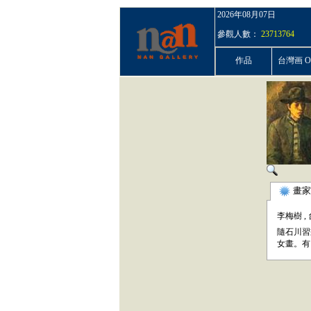
2026年08月07日
參觀人數：
23713764
作品
台灣画 On
畫家
李梅樹
,
隨石川習
女畫。有