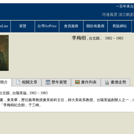
一百年來台
河邊風景
淡江帆影
Line
展覽
台灣ArtPrice
會員服務
關於南畫廊
舊版網站
李梅樹
,
台北縣
,
1902
~
1983
簡介
相關文章
歷年展覽
畫作列表
畫價走勢
台北縣
,
台陽美協
,
1902
~
1983
畫，東美畢，歷任藝專教授兼美術科主任，師大美術系教授。台陽美協創辦人之一，
「李梅樹紀念館」于三峽。