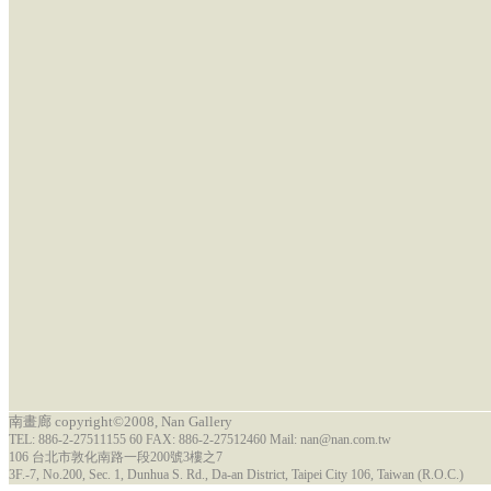
南畫廊 copyright©2008, Nan Gallery
TEL: 886-2-27511155 60 FAX: 886-2-27512460 Mail: nan@nan.com.tw
106 台北市敦化南路一段200號3樓之7
3F.-7, No.200, Sec. 1, Dunhua S. Rd., Da-an District, Taipei City 106, Taiwan (R.O.C.)