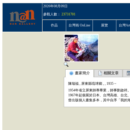
2026年08月09日
參觀人數：
23731701
作品
台灣画 OnLine
展覽
台灣ArtP
畫家簡介
相關文章
陳瑞福
,
屏東縣琉球鄉
,
,
1935
~
1954年省立屏東師專畢業，師事劉啟祥。
1967年起個展於日本、台灣高雄、台北
曾出版個人畫集多本，其中自序「我的