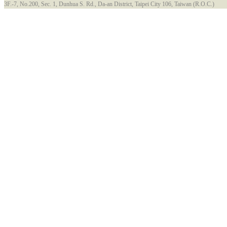
3F.-7, No.200, Sec. 1, Dunhua S. Rd., Da-an District, Taipei City 106, Taiwan (R.O.C.)