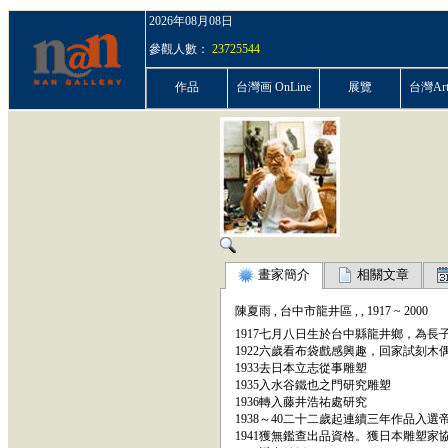
2026年08月08日
參觀人數：
23725544
作品
台灣画 OnLine
展覽
台灣ArtP
畫家簡介
相關文章
陳夏雨
,
台中市龍井區
,
,
1917
~
2000
1917七月八日生於台中縣龍井鄉，為長
1922六歲看布袋戲感興趣，回家試刻木
1933去日本立志從事雕塑
1935入水谷鐵也之門研究雕塑
1936轉入藤井浩祐處研究
1938～40二十二歲起連續三年作品入選
1941獲無鑑查出品資格。獲日本雕塑