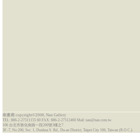
南畫廊 copyright©2008, Nan Gallery
TEL: 886-2-27511155 60 FAX: 886-2-27512460 Mail: nan@nan.com.tw
106 台北市敦化南路一段200號3樓之7
3F.-7, No.200, Sec. 1, Dunhua S. Rd., Da-an District, Taipei City 106, Taiwan (R.O.C.)