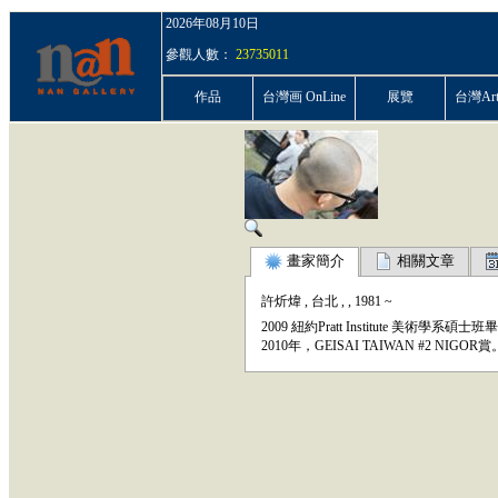
2026年08月10日
參觀人數：
23735011
作品
台灣画 OnLine
展覽
台灣ArtP
畫家簡介
相關文章
許炘煒
,
台北
,
,
1981
~
2009 紐約Pratt Institute 
2010年，GEISAI TAIWAN #2 NIGOR賞