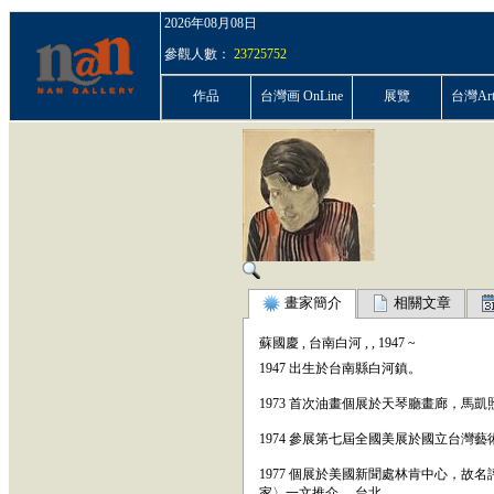
2026年08月08日
參觀人數：
23725752
作品
台灣画 OnLine
展覽
台灣ArtP
畫家簡介
相關文章
蘇國慶
,
台南白河
,
,
1947
~
1947 出生於台南縣白河鎮。
1973 首次油畫個展於天琴廳畫廊，馬
1974 參展第七屆全國美展於國立台
1977 個展於美國新聞處林肯中心，故
家〉一文推介 ，台北。