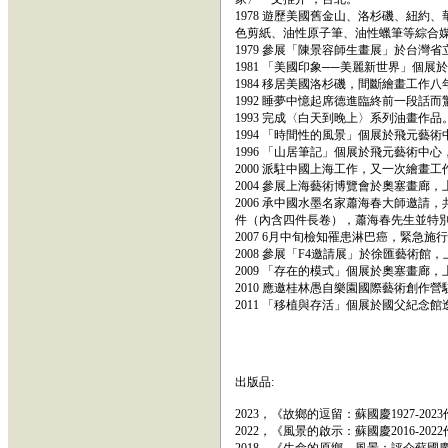
1978 遊歷美國舊金山、洛杉磯、紐
色剪紙、油性原子筆、油性蠟筆等綜合
1979 參展「陳景容師生畫展」於台灣
1981 「美國印象──美麗新世界」個展
1984 移居美國洛杉磯，間斷繪畫工作
1992 睡夢中憶起席德進臨終前一段話
1993 完成〈白天到晚上〉系列油畫作品
1994 「時間性的風景」個展於飛元藝
1996 「山居筆記」個展於飛元藝術
2000 派駐中國上海工作，又一次繪畫工
2004 參展上海藝術博覽會於奧塞畫廊，
2006 承中國水墨名家蕭海春大師邀請
件（內含四件長卷），蕭海春先生並特
2007 6月中旬檢知罹患淋巴癌，緊急
2008 參展「F4邀請展」於徐匯藝術館
2009 「存在的模式」個展於奧塞畫廊，
2010 應邀桂林愚自樂園國際藝術創
2011 「移植與存活」個展於國父紀念
出版品:
2023，《故鄉的逗留：蘇國慶1927-2
2022，《風景的啟示：蘇國慶2016-2