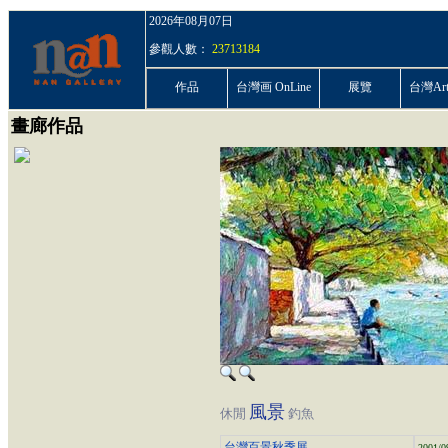
2026年08月07日
參觀人數：
23713184
作品
台灣画 OnLine
展覽
台灣ArtP
畫廊作品
風景
休閒
釣魚
台灣百景秋季展
2001/0