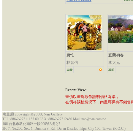
農忙
宜蘭初春
林智信
李太元
1199
3587
Recent View:
畫價以畫廊原作證明價格為準，
在價格誤植情況下，南畫廊保有不銷售
南畫廊 copyright©2008, Nan Gallery
TEL: 886-2-27511155 60 FAX: 886-2-27512460 Mail: nan@nan.com.tw
106 台北市敦化南路一段200號3樓之7
3F.-7, No.200, Sec. 1, Dunhua S. Rd., Da-an District, Taipei City 106, Taiwan (R.O.C.)