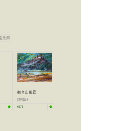
南畫廊
觀音山風景
陳德旺
6675