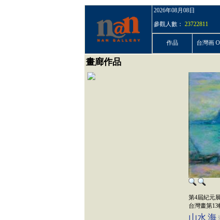
2026年08月08日
參觀人數：
23722811
作品
台灣画 On
畫廊作品
第4屆紀元
台灣畫第1
山水
海