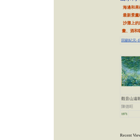
海邊和果
最新景薰
沙灘上的
畫、酒和
回顧紀元-台
觀音山遠
陳德旺
1971
Recent Vie