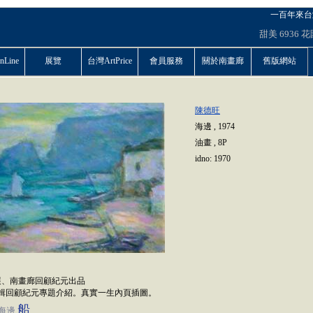
一百年來台
甜美
6936
花
Line
展覽
台灣ArtPrice
會員服務
關於南畫廊
舊版網站
陳德旺
海邊
,
1974
油畫
,
8P
idno:
1970
展、南畫廊回顧紀元出品
3輯回顧紀元專題介紹。真實一生內頁插圖。
船
海邊