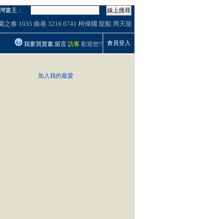
灣畫王：
線上搜尋
園之春
1035
曲巷
3216
6741
柯偉國
龍船
周天龍
會員登入
我要買賣畫,留言
訪客
歡迎您!!
加入我的最愛