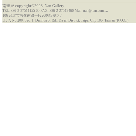
南畫廊 copyright©2008, Nan Gallery
TEL: 886-2-27511155 60 FAX: 886-2-27512460 Mail: nan@nan.com.tw
106 台北市敦化南路一段200號3樓之7
3F.-7, No.200, Sec. 1, Dunhua S. Rd., Da-an District, Taipei City 106, Taiwan (R.O.C.)