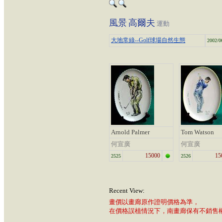
風景
高爾夫
運動
大地常綠--Golf球場自然生態
2002/0
Arnold Palmer
Tom Watson
何宣廣
何宣廣
15000
15
2525
2526
Recent View:
畫價以畫廊原作證明價格為準，
在價格誤植情況下，南畫廊保有不銷售