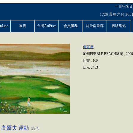
一百年來台
1720
晨鳥之歌
365
Line
展覽
台灣ArtPrice
會員服務
關於南畫廊
舊版網站
何宣廣
加州PEBBLE BEACH球場
,
2000
油畫
,
10P
idno:
2453
景
高爾夫
運動
綠色