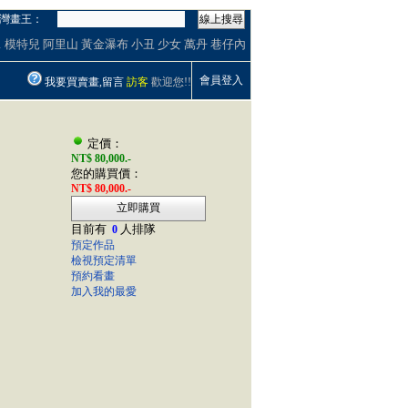
灣畫王：
線上搜尋
1
模特兒
阿里山
黃金瀑布
小丑
少女
萬丹
巷仔內
會員登入
我要買賣畫,留言
訪客
歡迎您!!
定價：
NT$ 80,000.-
您的購買價：
NT$ 80,000.-
立即購買
目前有
人排隊
0
預定作品
檢視預定清單
預約看畫
加入我的最愛