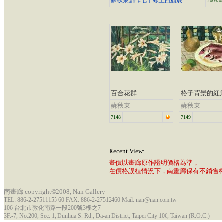
蘇秋東創作七十線上回顧展
2003/0
百合花群
格子背景的紅
蘇秋東
蘇秋東
7148
7149
Recent View:
畫價以畫廊原作證明價格為準，
在價格誤植情況下，南畫廊保有不銷售
南畫廊 copyright©2008, Nan Gallery
TEL: 886-2-27511155 60 FAX: 886-2-27512460 Mail: nan@nan.com.tw
106 台北市敦化南路一段200號3樓之7
3F.-7, No.200, Sec. 1, Dunhua S. Rd., Da-an District, Taipei City 106, Taiwan (R.O.C.)