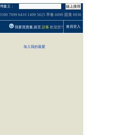
灣畫王：
線上搜尋
6590
7699
6410
1409
5625
早春
6090
甜美
6936
會員登入
我要買賣畫,留言
訪客
歡迎您!!
加入我的最愛