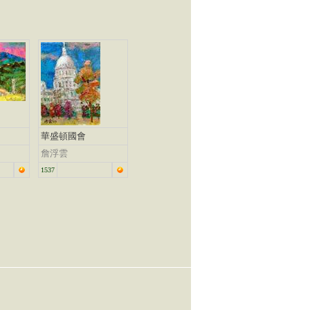
華盛頓國會
詹浮雲
1537