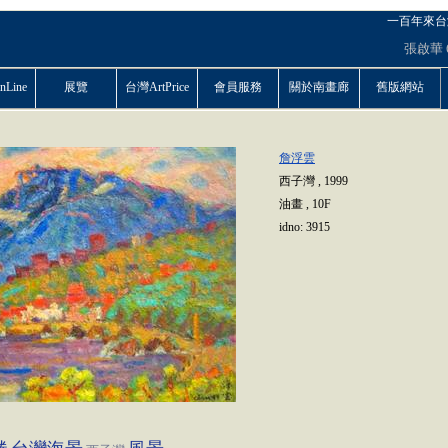
一百年來台
張啟華
Line
展覽
台灣ArtPrice
會員服務
關於南畫廊
舊版網站
詹浮雲
西子灣
,
1999
油畫
,
10F
idno:
3915