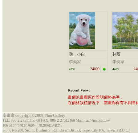
嗨，小白
林蔭
李奕家
李奕家
24000
24
4397
4409
Recent View:
畫價以畫廊原作證明價格為準，
在價格誤植情況下，南畫廊保有不銷售
南畫廊 copyright©2008, Nan Gallery
TEL: 886-2-27511155 60 FAX: 886-2-27512460 Mail: nan@nan.com.tw
106 台北市敦化南路一段200號3樓之7
3F.-7, No.200, Sec. 1, Dunhua S. Rd., Da-an District, Taipei City 106, Taiwan (R.O.C.)