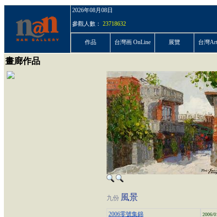
2026年08月08日
參觀人數：
23718632
作品
台灣画 OnLine
展覽
台灣ArtP
畫廊作品
風景
九份
2006零號集錦
2006/0